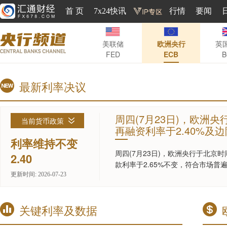
首 页
7x24快讯
行情
要闻
美联储
欧洲央行
英
FED
ECB
B
最新利率决议
周四(7月23日)，欧洲
当前货币政策
再融资利率于2.40%及
期。
利率维持不变
周四(7月23日)，
欧洲央行
于北京时
2.40
款利率于2.65%不变，符合市场普
更新时间: 2026-07-23
关键利率及数据